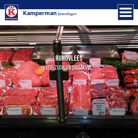
Kamperman
keurslager
Rundvlees
Veelzijdig en smaakvol