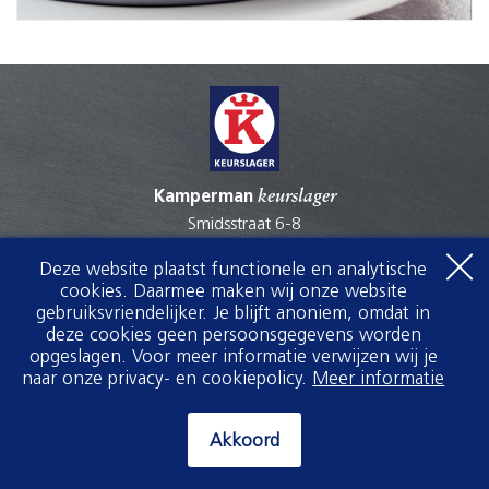
Kamperman
keurslager
Smidsstraat 6-8
7021AC Zelhem
Deze website plaatst functionele en analytische
0314622193
cookies. Daarmee maken wij onze website
0314382669
gebruiksvriendelijker. Je blijft anoniem, omdat in
info@kamperman.keurslager.nl
deze cookies geen persoonsgegevens worden
opgeslagen. Voor meer informatie verwijzen wij je
naar onze privacy- en cookiepolicy.
Meer informatie
Akkoord